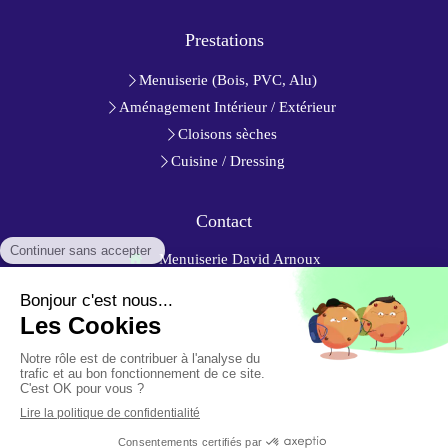
Prestations
Menuiserie (Bois, PVC, Alu)
Aménagement Intérieur / Extérieur
Cloisons sèches
Cuisine / Dressing
Contact
Menuiserie David Arnoux
6 Impasse des Étoiles Filantes
79350
Chiché
France
Afficher le téléphone
Demander un devis
Plan du site